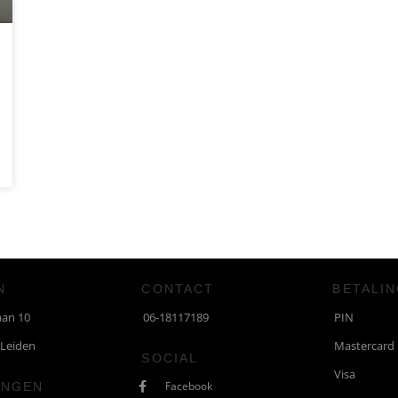
N
CONTACT
BETALI
aan 10
06-18117189
PIN
 Leiden
Mastercard
SOCIAL
Visa
Facebook
INGEN