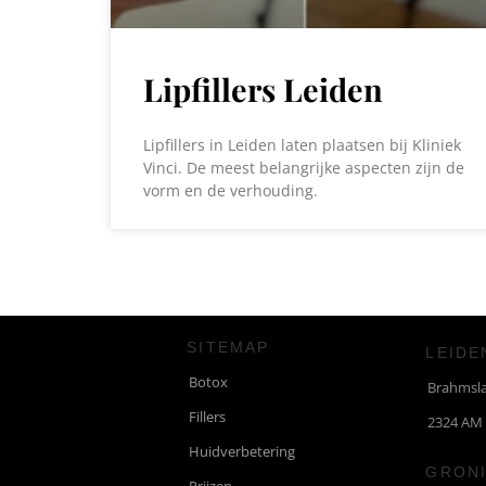
Lipfillers Leiden
Lipfillers in Leiden laten plaatsen bij Kliniek
Vinci. De meest belangrijke aspecten zijn de
vorm en de verhouding.
SITEMAP
LEIDE
Botox
Brahmsl
Fillers
2324 AM
Huidverbetering
GRON