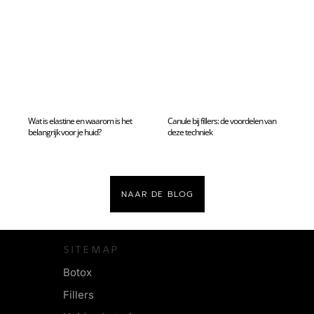
Wat is elastine en waarom is het
Canule bij fillers: de voordelen van
belangrijk voor je huid?
deze techniek
NAAR DE BLOG
SITEMAP
Botox
Fillers