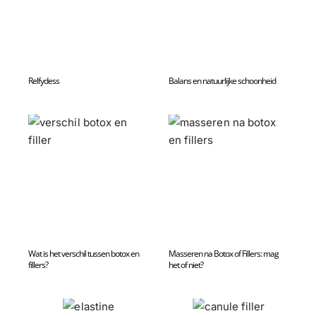
Relfydess
Balans en natuurlijke schoonheid
Wat is het verschil tussen botox en
Masseren na Botox of Fillers: mag
fillers?
het of niet?