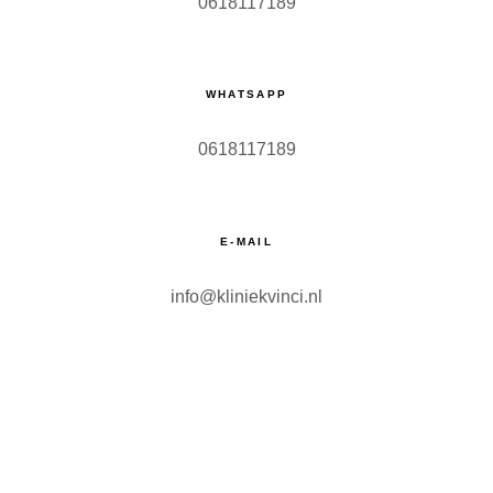
0618117189
WHATSAPP
0618117189
E-MAIL
info@kliniekvinci.nl
SITEMAP
Botox