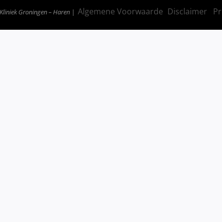
Algemene Voorwaarde
Disclaimer
Pr
 Kliniek Groningen – Haren |