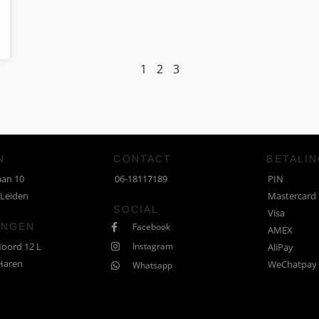
1
2
3
N
CONTACT
BETALI
aan 10
06-18117189
PIN
 Leiden
Mastercard
SOCIAL
Visa
INGEN
Facebook
AMEX
Noord 12 L
Instagram
AliPay
Haren
WeChatpay
Whatsapp