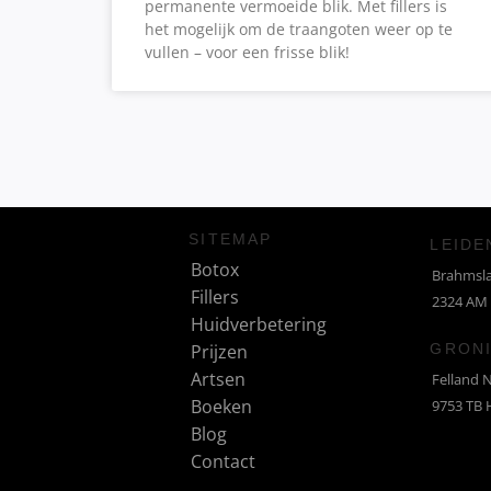
permanente vermoeide blik. Met fillers is
het mogelijk om de traangoten weer op te
vullen – voor een frisse blik!
SITEMAP
LEIDE
Botox
Brahmsl
Fillers
2324 AM
Huidverbetering
GRON
Prijzen
Artsen
Felland 
Boeken
9753 TB 
Blog
Contact