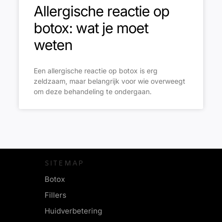
Allergische reactie op
botox: wat je moet
weten
Een allergische reactie op botox is erg
zeldzaam, maar belangrijk voor wie overweegt
om deze behandeling te ondergaan.
SITEMAP
Botox
Fillers
Huidverbetering