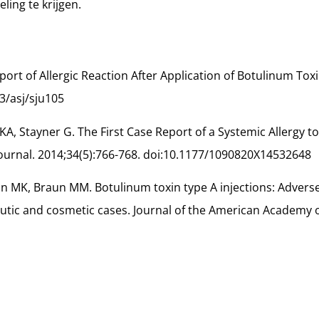
ing te krijgen.
port of Allergic Reaction After Application of Botulinum Toxi
3/asj/sju105
KA, Stayner G. The First Case Report of a Systemic Allergy 
Journal. 2014;34(5):766-768. doi:10.1177/1090820X14532648
on MK, Braun MM. Botulinum toxin type A injections: Advers
utic and cosmetic cases. Journal of the American Academy o