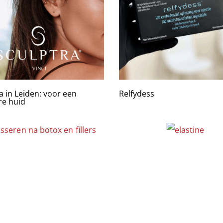
a in Leiden: voor een
Relfydess
re huid