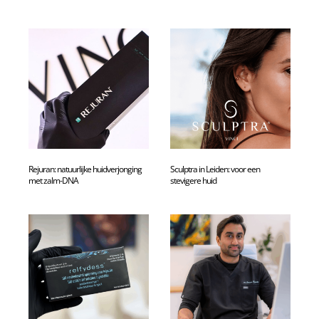
Rejuran: natuurlijke huidverjonging
Sculptra in Leiden: voor een
met zalm-DNA
stevigere huid