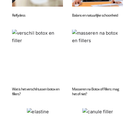
Relfydess
Balans en natuurlijke schoonheid
Wat is het verschil tussen botox en
Masseren na Botox of Fillers: mag
fillers?
het of niet?