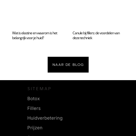
Wat is elastine en waarom is het
Canule bij fillers: de voordelen van
belangrijk voor je huid?
deze techniek
NAAR DE BLOG
SITEMAP
Botox
Fillers
Huidverbetering
Prijzen