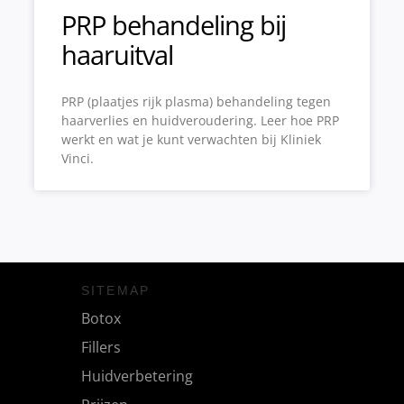
PRP behandeling bij
haaruitval
PRP (plaatjes rijk plasma) behandeling tegen
haarverlies en huidveroudering. Leer hoe PRP
werkt en wat je kunt verwachten bij Kliniek
Vinci.
SITEMAP
Botox
Fillers
Huidverbetering