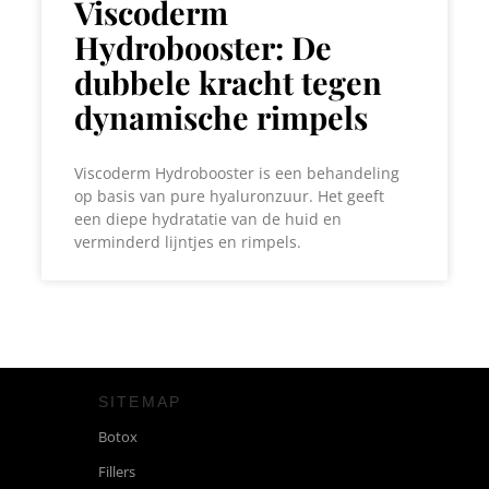
Viscoderm
Hydrobooster: De
dubbele kracht tegen
dynamische rimpels
Viscoderm Hydrobooster is een behandeling
op basis van pure hyaluronzuur. Het geeft
een diepe hydratatie van de huid en
verminderd lijntjes en rimpels.
SITEMAP
Botox
Fillers