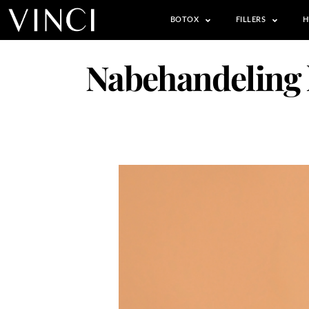
BOTOX
FILLERS
H
Nabehandeling li