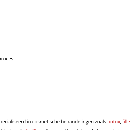
lproces
gespecialiseerd in cosmetische behandelingen zoals
botox
,
fill