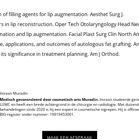
 of filling agents for lip augmentation. Aesthet Surg J.
illers in lip reconstruction. Oper Tech Otolaryngology Head Ne
juvenation and lip augmentation. Facial Plast Surg Clin North A
ure, applications, and outcomes of autologous fat grafting. 
 its significance in treatment planning. Am J Orthod.
Imraan Muradin
Medisch gecontroleerd door cosmetisch arts Muradin.
Imraan studeerde gen
LUMC en heeft een brede achtergrond in de chirurgie en radiologie. Met duizen
behandelingen sinds 2020 is hij een expert in cosmetische ingrepen. Hij is officie
BIG-register onder nummer: 19919453001.
MAAK EEN AFSPRAAK