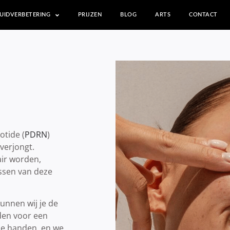
UIDVERBETERING
PRIJZEN
BLOG
ARTS
CONTACT
otide (
PDRN
)
verjongt.
air worden,
assen van deze
unnen wij je de
den voor een
ede handen, en we