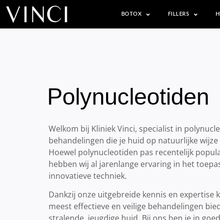
BOTOX
FILLERS
H
Polynucleotiden
Welkom bij Kliniek Vinci, specialist in polynucle
behandelingen die je huid op natuurlijke wijze 
Hoewel polynucleotiden pas recentelijk popul
hebben wij al jarenlange ervaring in het toep
innovatieve techniek.
Dankzij onze uitgebreide kennis en expertise k
meest effectieve en veilige behandelingen bie
stralende, jeugdige huid. Bij ons ben je in go