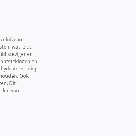
 celniveau
sten, wat leidt
uid steviger en
 ontstekingen en
 hydrateren diep
e houden. Ook
en. Dit
ellen van