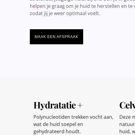
helpen je graag om je huid te herstellen en te
zodat jij je weer optimaal voelt.
MAAK EEN AFSPRAAK
Hydratatie +
Cel
Polynucleotiden trekken vocht aan,
Deze m
wat de huid soepel en
natuur
gehydrateerd houdt.
huid, 