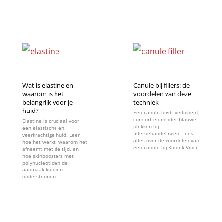
Wat is elastine en
Canule bij fillers: de
waarom is het
voordelen van deze
belangrijk voor je
techniek
huid?
Een canule biedt veiligheid,
comfort en minder blauwe
Elastine is cruciaal voor
plekken bij
een elastische en
fillerbehandelingen. Lees
veerkrachtige huid. Leer
alles over de voordelen van
hoe het werkt, waarom het
een canule bij Kliniek Vinci!
afneemt met de tijd, en
hoe skinboosters met
polynucleotiden de
aanmaak kunnen
ondersteunen.