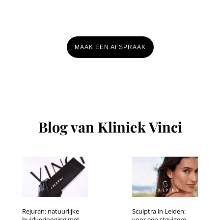
MAAK EEN AFSPRAAK
Blog van Kliniek Vinci
Rejuran: natuurlijke
Sculptra in Leiden:
huidverjonging met
voor een stevigere