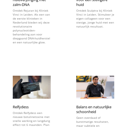
zalm-DNA
huid
Ontdek Rejuran bij Kliniek
Ontdek Sculptra bij Kliniek
Vinci in Leiden. Als een van
Vinci in Leiden. Stimuleer je
de eerste klinieken in
eigen collageen voor een
Nederland bieden wij deze
stevige, jonge huid met een
revolutionaire
natuurlijk resultaat.
polynucleotiden-
behandeling aan voor
diepgaand DNA-huidherstel
en een natuurlijke glow.
Relfydess
Balans en natuurlijke
schoonheid
Ontdek Relfydess een
nieuwe botulinetoxine met
Geen overdaad of
snelle werking en langdurig
kunstmatige resultaten,
effect tot 6 maanden. Plan
maar subtiele en