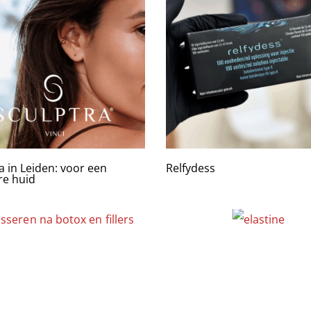
a in Leiden: voor een
Relfydess
re huid