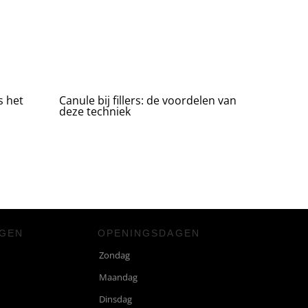
s het
Canule bij fillers: de voordelen van
deze techniek
NGEN
OPENINGSDAGEN
Zondag
Maandag
Dinsdag