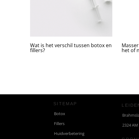
Wat is het verschil tussen botox en
Massere
fillers?
het of n
SITEMAP
LEIDE
Botox
Brahmsl
Fillers
2324 AM
Huidverbetering