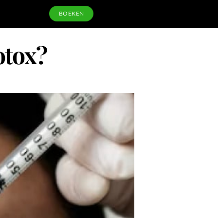
BOEKEN
otox?