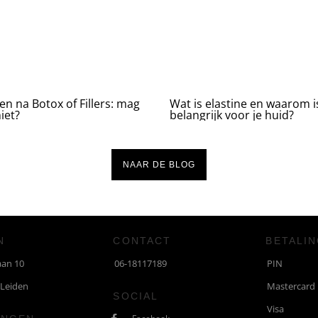
n na Botox of Fillers: mag
Wat is elastine en waarom i
iet?
belangrijk voor je huid?
NAAR DE BLOG
N
CONTACT
BETALI
aan 10
06-18117189
PIN
 Leiden
Mastercard
SOCIAL
Visa